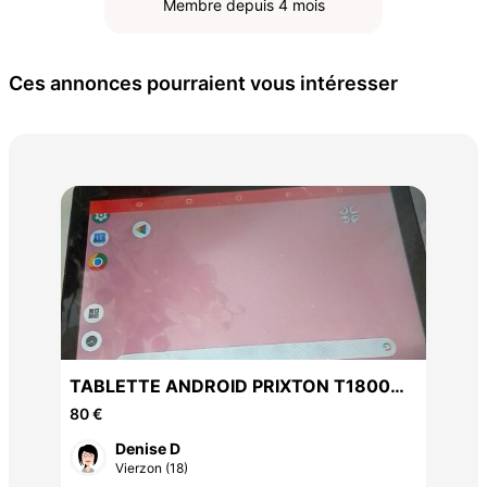
Membre depuis 4 mois
Ces annonces pourraient vous intéresser
Bat
20 
TABLETTE ANDROID PRIXTON T1800Q
NEUVE: memoire interne16GB
80 €
Denise D
Vierzon (18)