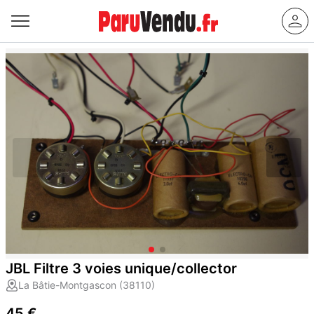
JBL Filtre 3 voies unique/collector
La Bâtie-Montgascon (38110)
45 €