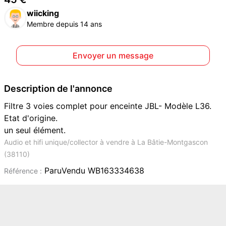
wiicking
Membre depuis 14 ans
Envoyer un message
Description de l'annonce
Filtre 3 voies complet pour enceinte JBL- Modèle L36.
Etat d'origine.
un seul élément.
Audio et hifi unique/collector à vendre à La Bâtie-Montgascon
(38110)
ParuVendu WB163334638
Référence :