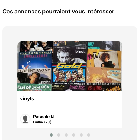
Ces annonces pourraient vous intéresser
Pai
noi
8 5
vinyls
Pascale N
Dullin (73)