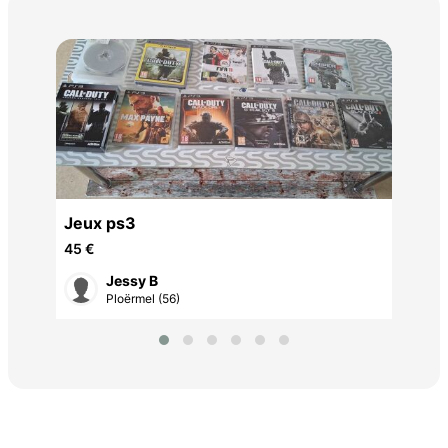
swi
swi
300
le
Jeux ps3
45 €
Jessy B
Ploërmel (56)