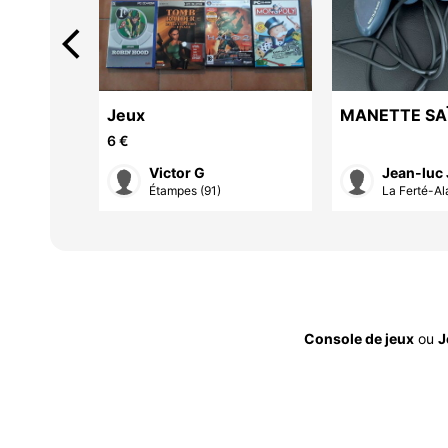
arrow_back_ios
Jeux
MANETTE SA
DUAL
6 €
Victor G
Jean-luc 
)
Étampes (91)
La Ferté-Ala
Console de jeux
ou
J