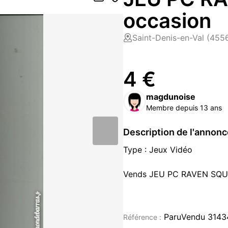
occasion
Saint-Denis-en-Val (455
4 €
magdunoise
Membre depuis 13 ans
Description de l'annon
Type : Jeux Vidéo
Vends JEU PC RAVEN SQ
NEUF sous emballage Blist
ParuVendu 3143
Référence :
4 €