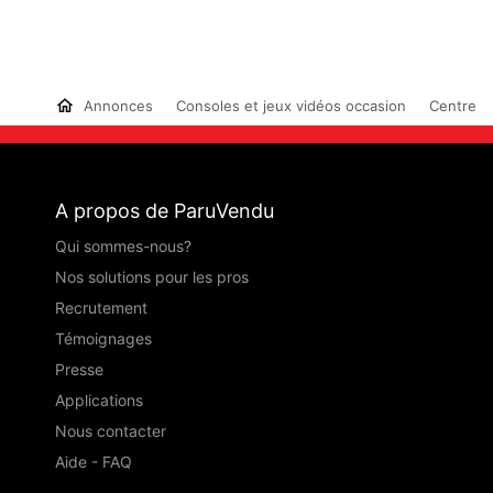
Annonces
Consoles et jeux vidéos occasion
Centre
A propos de ParuVendu
Qui sommes-nous?
Nos solutions pour les pros
Recrutement
Témoignages
Presse
Applications
Nous contacter
Aide - FAQ