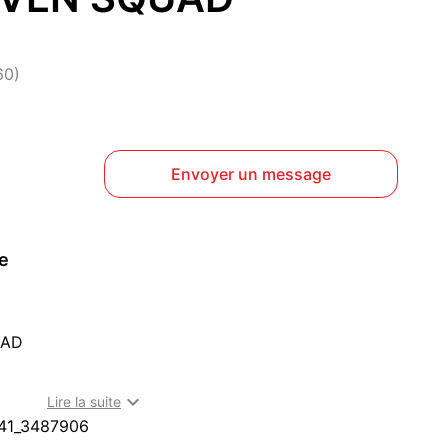
60)
Envoyer un message
ce
UAD
er

Lire la suite
41_3487906