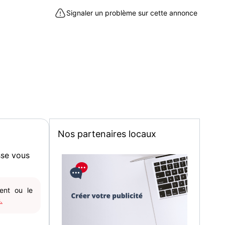
Signaler un problème sur cette annonce
 virement PAS DE CHEQUE
 SUS
re à Saint-Denis-en-Val (45560)
Nos partenaires locaux
sse vous
gent ou le
.