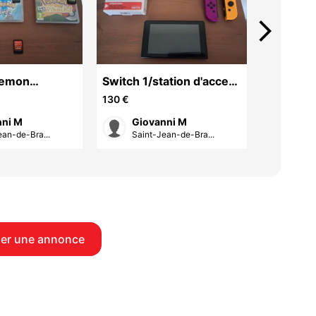
arrow_forward_ios
kemon
Switch 1/station d'acceuil
PS4 500
/Accessoires
130 €
130 €
nni M
Giovanni M
Mic
ean-de-Bra...
Saint-Jean-de-Bra...
Gond
er une annonce