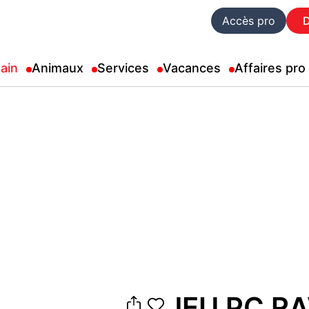
Accès pro
ain
Animaux
Services
Vacances
Affaires pro
JEU PC R