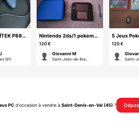
ÏTEK P880
Nintendo 2ds/1 pokemon
5 Jeux Po
saphir alpha/1 pokemon
SWITCH
120 €
120 €
ultra lune/
J
Giovanni M
Giova
is (91)
Saint-Jean-de-Bra...
Saint-J
Dépos
eux PC
d'occasion à vendre à
Saint-Denis-en-Val (45)
?