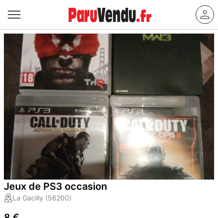
Jeux de PS3 occasion
La Gacilly (56200)
8 €