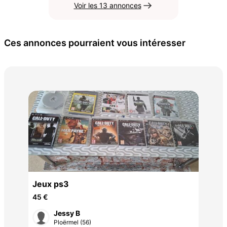
Voir les 13 annonces
Ces annonces pourraient vous intéresser
swi
swi
300
Jeux ps3
45 €
Jessy B
Ploërmel (56)