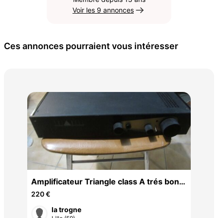
Voir les 9 annonces
Ces annonces pourraient vous intéresser
Air
Amplificateur Triangle class A trés bon
80 
état de fonctionneme
220 €
la trogne