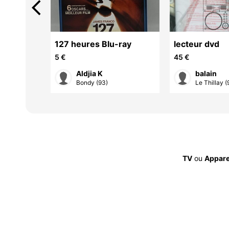
arrow_back_ios
127 heures Blu-ray
lecteur dvd
5 €
45 €
Aldjia K
balain
ce ...
Bondy (93)
Le Thillay (
TV
ou
Appare