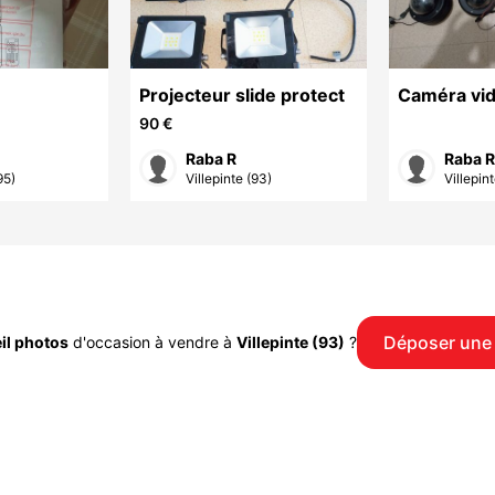
Projecteur slide protect
Caméra vi
90 €
Raba R
Raba R
95)
Villepinte (93)
Villepin
Déposer une
il photos
d'occasion à vendre à
Villepinte (93)
?