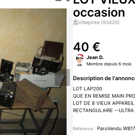
occasion
Villepinte (93420)
40 €
Jean D.
Membre depuis 6 mois
Description de l'annon
LOT LAP200
QUE EN REMISE MAIN PRO
LOT DE 8 VIEUX APPAREI
RECTANGULAIRE --ULTRA 
NOTICE - OLYMPUS --PO
RICOH-- VIEUX KODAK 14 
ParuVendu WB1
Référence :
PH52038/47