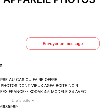
Envoyer un message
ce
PRE AU CAS OU FAIRE OFFRE
L PHOTOS DONT VIEUX AGFA BOITE NOIR
FEX FRANCE-- KODAK 4.5 MODELE 34 AVEC
LAROID LAND CAMERA 1000--CANON PRIMA 76--

Lire la suite
TP ETUI CUIR -- VOIR PHOTO
76935989