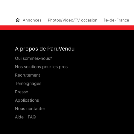
Annonces
Photos/Video/TV occasion
Île-de-France
A propos de ParuVendu
Qui sommes-nous?
Nos solutions pour les pros
Recrutement
Témoignages
Presse
Applications
Nous contacter
Aide - FAQ