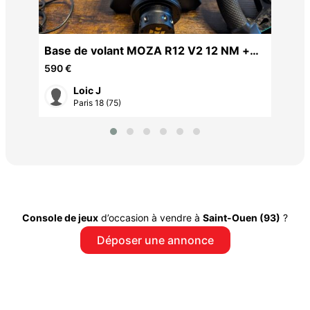
Base de volant MOZA R12 V2 12 NM +
GS V2P Racing Wheel + péd
590 €
Loic J
Paris 18 (75)
Console de jeux
d’occasion à vendre à
Saint-Ouen (93)
?
Déposer une annonce