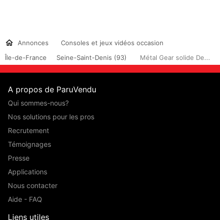
Annonces
Consoles et jeux vidéos occasion
Île-de-France
Seine-Saint-Denis (93)
Métal Gear solide De...
A propos de ParuVendu
Qui sommes-nous?
Nos solutions pour les pros
Recrutement
Témoignages
Presse
Applications
Nous contacter
Aide - FAQ
Liens utiles