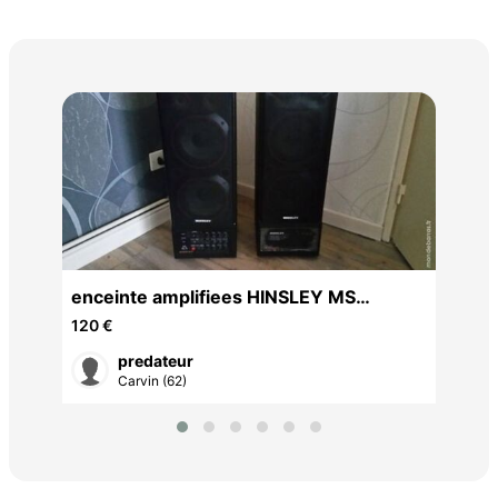
Air
enceinte amplifiees HINSLEY MS
80 
100STUDIO 2x100w
120 €
predateur
Carvin (62)