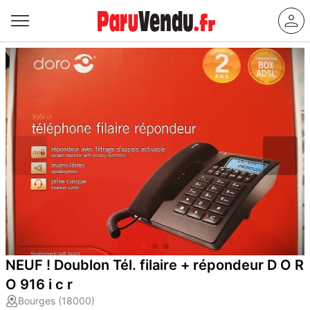
NEUF ! Doublon Tél. filaire + répondeur D O R
O 916 i c r
Bourges (18000)