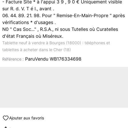
- Facture Site * à l'appui 3 9 , 9 0 € Uniquement visible
sur R. d. V. T é l., avant .
06. 44. 89. 21. 98. Pour " Remise-En-Main-Propre " après
vérifications * d'usages .
N0 " Cas Soc..." , R.S.A., ni sous Tutelles où Curatelles
d'état Français où Miséreux.
Tablette neuf à vendre à Bourges (18000) : téléphones et
tablettes à acheter dans le Cher (18)
ParuVendu WB176334698
Référence :
Ajouter aux favoris