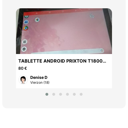
Sam
120
TABLETTE ANDROID PRIXTON T1800Q
NEUVE: memoire interne16GB
80 €
Denise D
Vierzon (18)