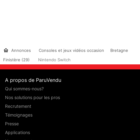
Annonces
Consoles et jeux vidéos occasion
Bretagne
Finistère (29)
Nintendo Switch
A propos de ParuVendu
Qui sommes-nous?
Nos solutions pour les pros
Recrutement
Témoignages
Presse
Applications