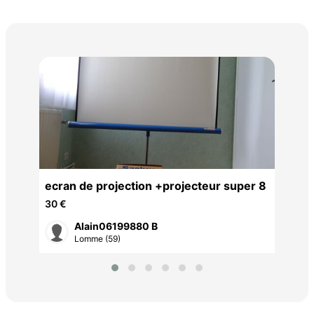
Lot
2 €
ecran de projection +projecteur super 8
30 €
Alain06199880 B
Lomme (59)