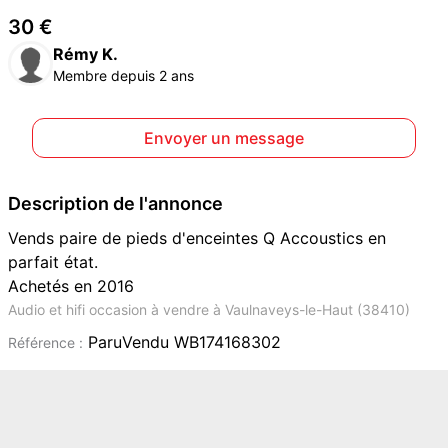
30 €
Rémy K.
Membre depuis 2 ans
Envoyer un message
Description de l'annonce
Vends paire de pieds d'enceintes Q Accoustics en
parfait état.
Achetés en 2016
Audio et hifi occasion à vendre à Vaulnaveys-le-Haut (38410)
ParuVendu WB174168302
Référence :