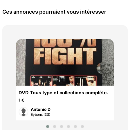
Ces annonces pourraient vous intéresser
Lot
20 
DVD Tous type et collections complète.
1 €
Antonio D
Eybens (38)