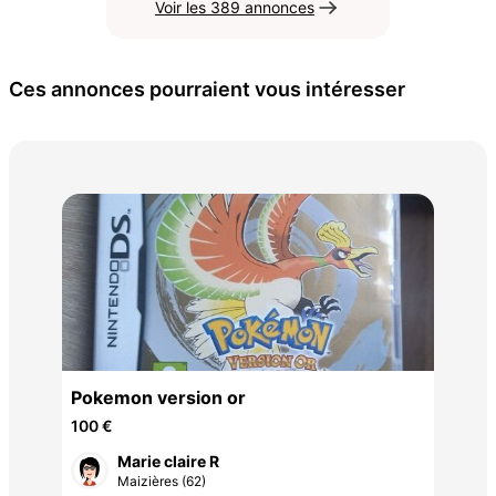
Voir les 389 annonces
Ces annonces pourraient vous intéresser
Nin
+ j
180
Pokemon version or
100 €
Marie claire R
Maizières (62)