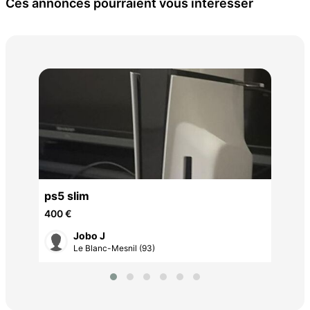
Ces annonces pourraient vous intéresser
Je
2 €
ps5 slim
400 €
Jobo J
Le Blanc-Mesnil (93)