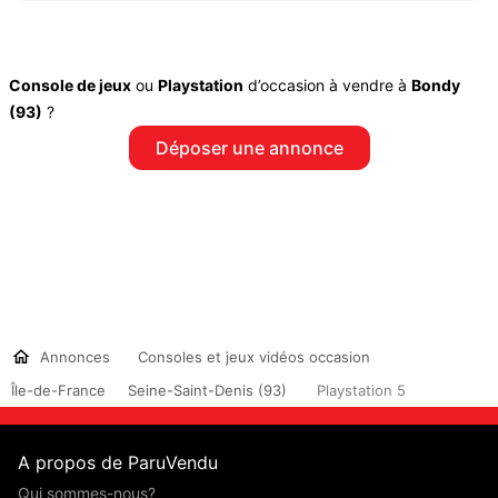
Console de jeux
ou
Playstation
d’occasion à vendre à
Bondy
(93)
?
Déposer une annonce
Annonces
Consoles et jeux vidéos occasion
Île-de-France
Seine-Saint-Denis (93)
Playstation 5
A propos de ParuVendu
Qui sommes-nous?