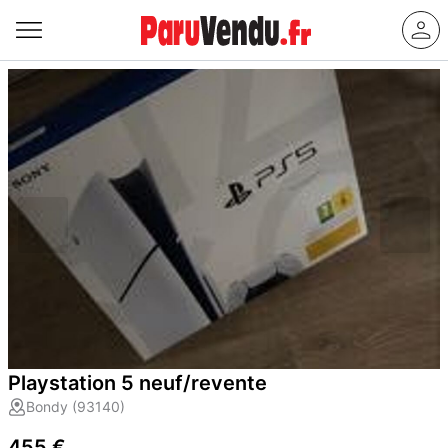
Playstation 5 neuf/revente
Bondy (93140)
455 €