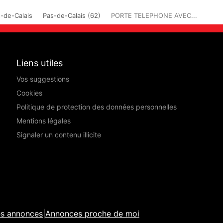
-de-Calais
Pas-de-Calais (62)
PORTE TELEPHONE AVEC...
Liens utiles
Vos suggestions
Cookies
Politique de protection des données personnelles
Mentions légales
Signaler un contenu illicite
es annonces
|
Annonces proche de moi