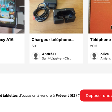
axy A16
Chargeur téléphone
Téléphone 
pour DORO 6060 ou
AS690 neuf
5 €
20 €
autres
ou autres.
André D
olive
Saint-Vaast-en-Ch...
Amiens 
Déposer une
t tablettes
d'occasion à vendre à
Frévent (62)
?