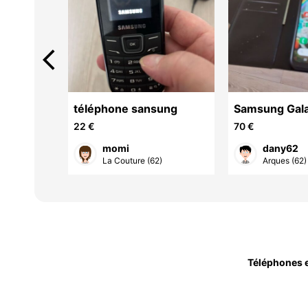
arrow_back_ios
ais
téléphone sansung
Samsung Gal
éphone
22 €
70 €
phone
momi
dany62
s Rivery.
La Couture (62)
Arques (62)
Téléphones e