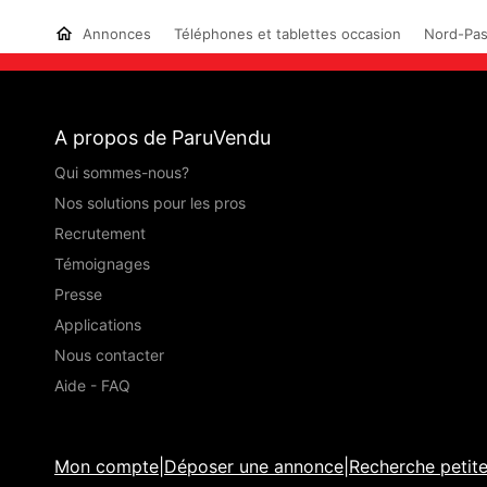
Annonces
Téléphones et tablettes occasion
Nord-Pas
A propos de ParuVendu
Qui sommes-nous?
Nos solutions pour les pros
Recrutement
Témoignages
Presse
Applications
Nous contacter
Aide - FAQ
Mon compte
|
Déposer une annonce
|
Recherche petit