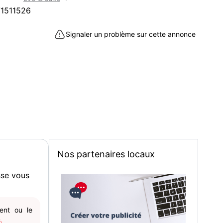
t (62270) : téléphones et tablettes à acheter dans le Pas-
1511526
Signaler un problème sur cette annonce
Nos partenaires locaux
sse vous
gent ou le
.