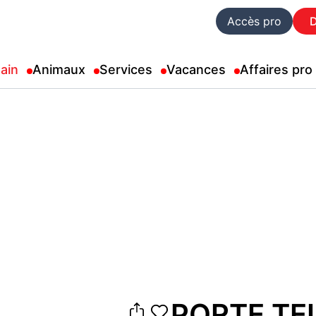
Accès pro
ain
Animaux
Services
Vacances
Affaires pro
PORTE TE