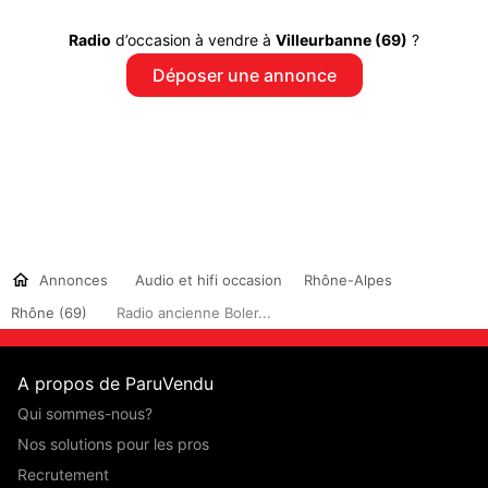
Radio
d’occasion à vendre à
Villeurbanne (69)
?
Déposer une annonce
Annonces
Audio et hifi occasion
Rhône-Alpes
Rhône (69)
Radio ancienne Boler...
A propos de ParuVendu
Qui sommes-nous?
Nos solutions pour les pros
Recrutement