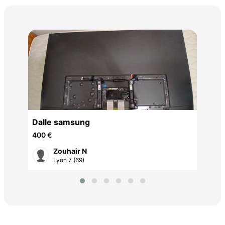
20 
Dalle samsung
400 €
Zouhair N
Lyon 7 (69)