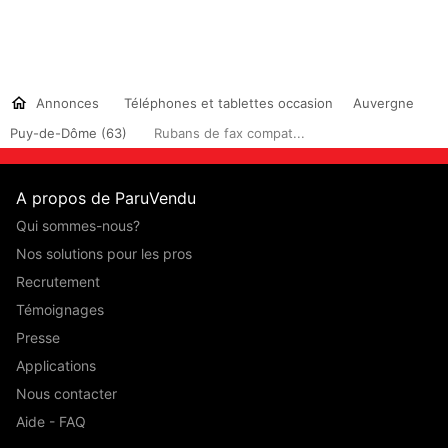
Annonces
Téléphones et tablettes occasion
Auvergne
Puy-de-Dôme (63)
Rubans de fax compat...
A propos de ParuVendu
Qui sommes-nous?
Nos solutions pour les pros
Recrutement
Témoignages
Presse
Applications
Nous contacter
Aide - FAQ