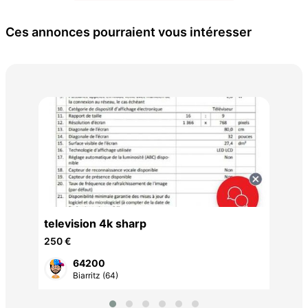
Ces annonces pourraient vous intéresser
dro
2 5
DX
television 4k sharp
250 €
64200
Biarritz (64)