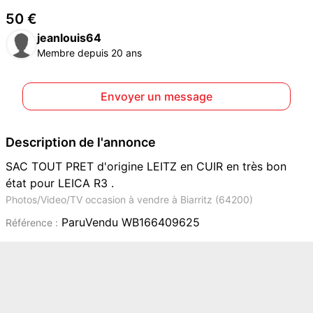
50 €
jeanlouis64
Membre depuis 20 ans
Envoyer un message
Description de l'annonce
SAC TOUT PRET d'origine LEITZ en CUIR en très bon
état pour LEICA R3 .
Photos/Video/TV occasion à vendre à Biarritz (64200)
ParuVendu WB166409625
Référence :