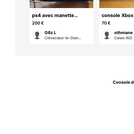
 4
ps4 avec manette
console Xbox
enceinte JBL et casque
blanche + 2 
200 €
70 €
PlayStation
sans fil
G6z L
othmane
Crèvecœur-le-Gran...
Calais (62)
Console d