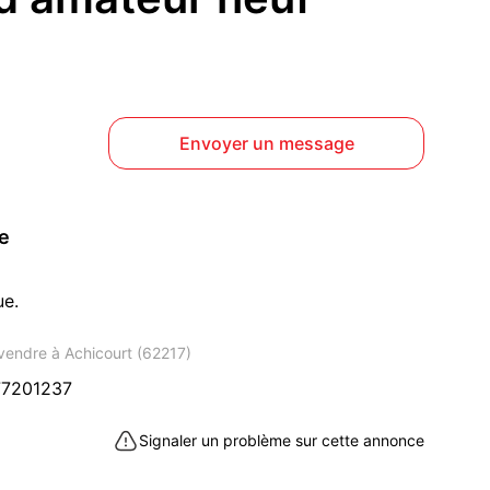
Envoyer un message
ce
ue.
 vendre à Achicourt (62217)
77201237
Signaler un problème sur cette annonce