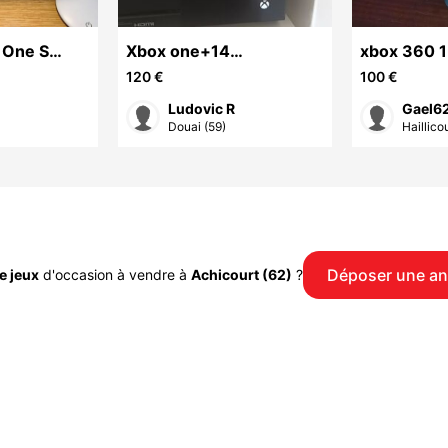
 One S
Xbox one+14
xbox 360 1
manettes
jeux+manette
jeux
120 €
100 €
Ludovic R
Gael6
Douai (59)
Haillicou
Déposer une a
e jeux
d'occasion à vendre à
Achicourt (62)
?