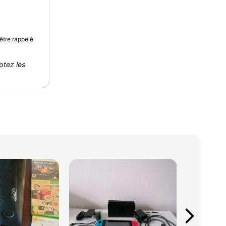
être rappelé
ptez les
arrow_forward_ios