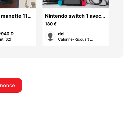
 manette 11
Nintendo switch 1 avec
Jeu PS4 
ses accessoires + jeu +
180 €
5 €
sacoche
2940 D
del
Patr
rt (62)
Calonne-Ricouart ...
Tati
nnonce