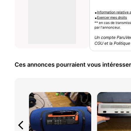
•
Information relative
•
Exercer mes droits
** en cas de transmis
par l'annonceur.
Un compte ParuVen
CGU et la Politique 
Ces annonces pourraient vous intéresse
arrow_back_ios