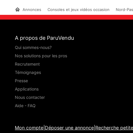
Annonces
Consoles et jeux vidéos occasion
Nord-Pas
A propos de ParuVendu
Qui sommes-nous?
Nos solutions pour les pros
Recrutement
Témoignages
Presse
Applications
Nous contacter
Aide - FAQ
Mon compte
|
Déposer une annonce
|
Recherche petit