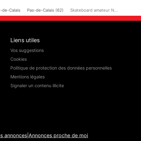
-de-Calais
Pas-de-Calais (62)
Skateboard amateur N...
Liens utiles
Vos suggestions
Cookies
Politique de protection des données personnelles
Mentions légales
Signaler un contenu illicite
es annonces
|
Annonces proche de moi