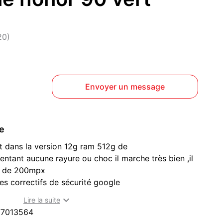
20)
Envoyer un message
ce
t dans la version 12g ram 512g de
ntant aucune rayure ou choc il marche très bien ,il
to de 200mpx
es correctifs de sécurité google

Lire la suite
77013564
harenton-le-Pont (94220) : téléphones et tablettes à acheter