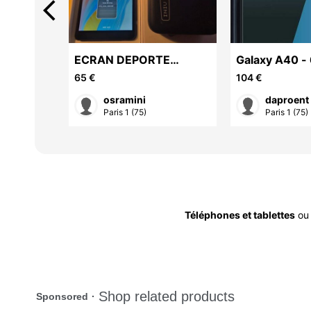
arrow_back_ios
7e 256 GB
ECRAN DEPORTE
Galaxy A40 -
Shimbol CP5 Lite II
65 €
104 €
Moniteur Selfie +
osramini
daproent
accessoi
Paris 1 (75)
Paris 1 (75)
Téléphones et tablettes
o