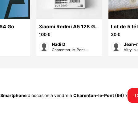
 64 Go
Xiaomi Redmi A5 128 Go
Lot de 5 t
/ 4 Go RAM neuf sous
portables d
100 €
30 €
blister
Hadi D
Jean-m
Charenton-le-Pont...
Vitry-su
D
u
Smartphone
d'occasion à vendre à
Charenton-le-Pont (94)
?