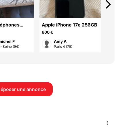
arrow_forward_ios
éléphones
Apple iPhone 17e 256GB
Apple iP
ans l'état
600 €
600 €
ichel F
Amy A
Amy
r-Seine (94)
Paris 4 (75)
Paris
époser une annonce