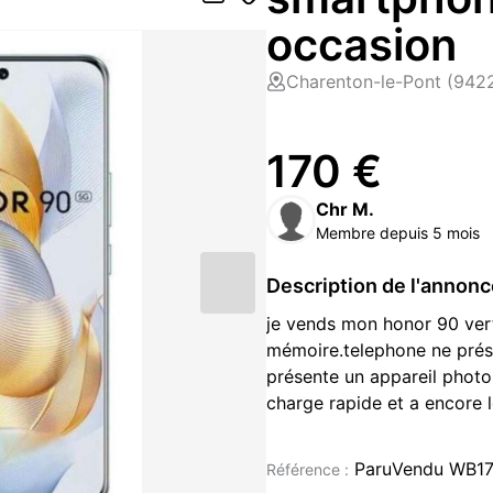
occasion
Charenton-le-Pont (942
170 €
Chr M.
Membre depuis 5 mois
Description de l'annon
je vends mon honor 90 ver
mémoire.telephone ne prése
présente un appareil pho
charge rapide et a encore l
150 euro
ParuVendu WB1
Référence :
Tablette occasion à vendre à C