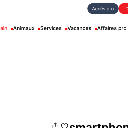
Accès pro
ain
Animaux
Services
Vacances
Affaires pro
smartphon