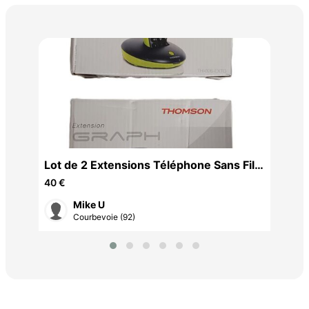
Cha
5 €
Lot de 2 Extensions Téléphone Sans Fil
Thomson GRAPH
40 €
Mike U
Courbevoie (92)