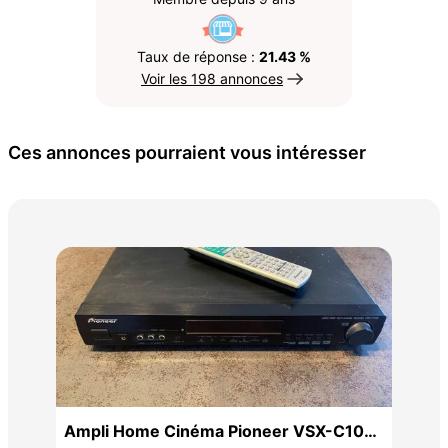
Taux de réponse :
21.43 %
Voir les 198 annonces
Ces annonces pourraient vous intéresser
Bar
47 
 de
Ampli Home Cinéma Pioneer VSX-C100-