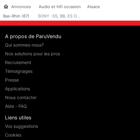
Annonces
Audio et hifi occasion
Alsace
Bas-Rhin (67)
SONY -SS, BB, ES O...
A propos de ParuVendu
Qui sommes-nous?
Nos solutions pour les pros
Recrutement
Témoignages
Presse
Applications
Nous contacter
Aide - FAQ
Liens utiles
Vos suggestions
Cookies