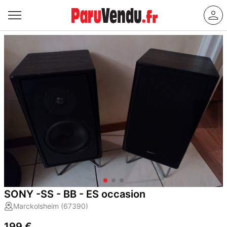
SONY -SS - BB - ES occasion
Marckolsheim (67390)
199 €