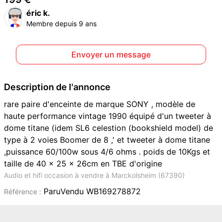
éric k.
Membre depuis 9 ans
Envoyer un message
Description de l'annonce
rare paire d'enceinte de marque SONY , modèle de
haute performance vintage 1990 équipé d'un tweeter à
dome titane (idem SL6 celestion (bookshield model) de
type à 2 voies Boomer de 8 ,' et tweeter à dome titane
,puissance 60/100w sous 4/6 ohms . poids de 10Kgs et
taille de 40 x 25 x 26cm en TBE d'origine
Audio et hifi occasion à vendre à Marckolsheim (67390)
ParuVendu WB169278872
Référence :