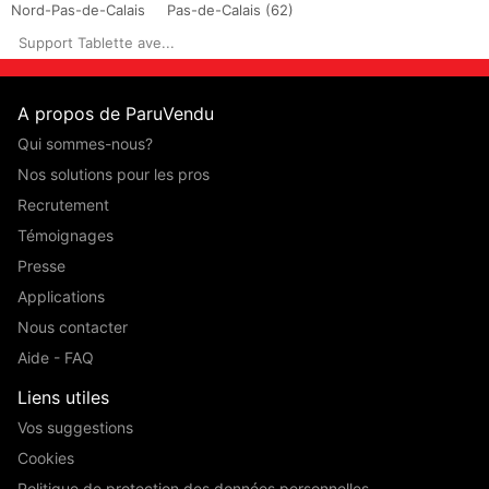
Nord-Pas-de-Calais
Pas-de-Calais (62)
Support Tablette ave...
A propos de ParuVendu
Qui sommes-nous?
Nos solutions pour les pros
Recrutement
Témoignages
Presse
Applications
Nous contacter
Aide - FAQ
Liens utiles
Vos suggestions
Cookies
Politique de protection des données personnelles