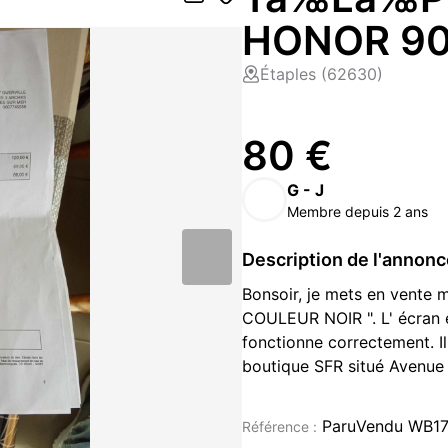
HONOR 90 
Étaples (62630)
80 €
G - J
Membre depuis 2 ans
Description de l'annon
Bonsoir, je mets en vent
COULEUR NOIR ". L' écran es
fonctionne correctement. Il
boutique SFR situé Avenu
Je fournis le chargeur avec
N' hésitez pas à me contac
ParuVendu WB17
Référence :
cet article.