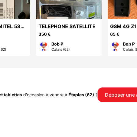
MITEL 5380
TELEPHONE SATELLITE
GSM 4G
350 €
65 €
Bob P
Bob P
(62)
Calais (62)
Calais (
Déposer une
t tablettes
d'occasion à vendre à
Étaples (62)
?