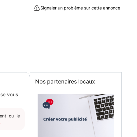
Signaler un problème sur cette annonce
taples (62630) : téléphones et tablettes à acheter dans le
Nos partenaires locaux
sse vous
gent ou le
.