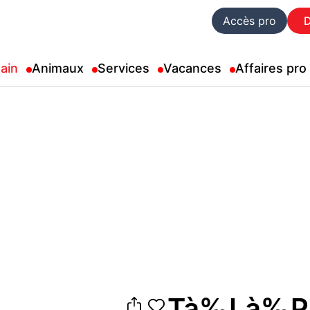
Accès pro
ain
Animaux
Services
Vacances
Affaires pro
Tà‰Là‰P