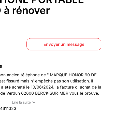
à rénover
Envoyer un message
ce
e mon ancien téléphone de " MARQUE HONOR 90 DE
t fissuré mais n' empêche pas son utilisation. Il
 a été acheté le 10/06/2024, la facture d' achat de la
e de Verdun 62600 BERCK-SUR-MER vous le prouve.
 le téléphone. Le prix est négociable.

Lire la suite
ter pour de plus amples informations concernant
4611323