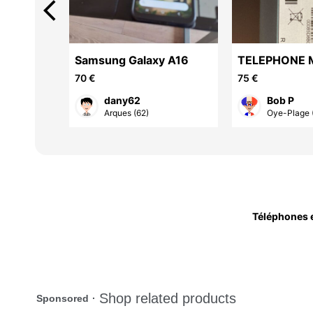
arrow_back_ios
telephonne,AS295 DUO
Samsung Galaxy A16
TELEPHONE 
IP
70 €
75 €
dany62
Bob P
Arques (62)
Oye-Plage 
Téléphones e