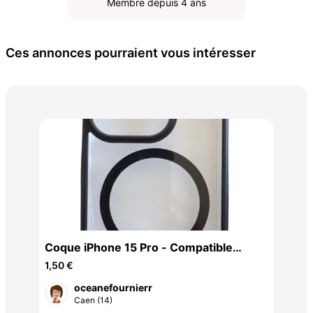
Membre depuis 4 ans
Ces annonces pourraient vous intéresser
Etu
4 €
Coque iPhone 15 Pro - Compatible
MagSafe
1,50 €
oceanefournierr
Caen (14)