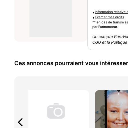
•
Information relative
•
Exercer mes droits
** en cas de transmis
par l'annonceur.
Un compte ParuVen
CGU et la Politique 
Ces annonces pourraient vous intéresse
arrow_back_ios