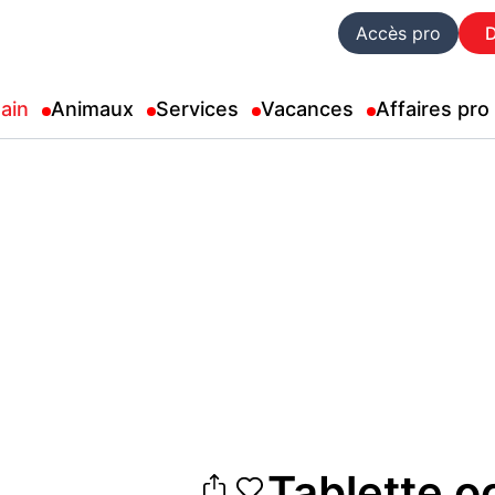
Accès pro
ain
Animaux
Services
Vacances
Affaires pro
Tablette o