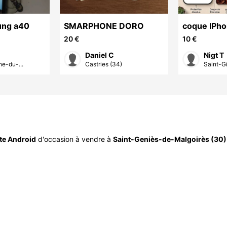
ung a40
SMARPHONE DORO
coque IPh
personnali
20 €
10 €
Daniel C
Nigt T
ne-du-...
Castries (34)
Saint-Gi
te Android
d'occasion à vendre à
Saint-Geniès-de-Malgoirès (30)