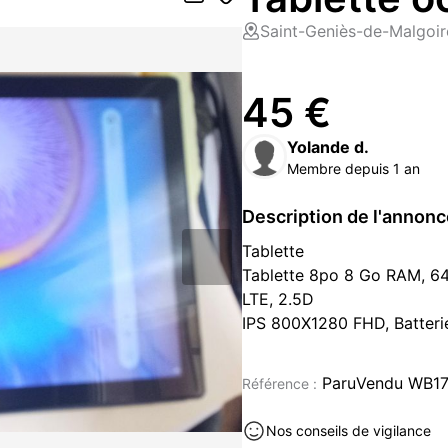
Saint-Geniès-de-Malgoir
45 €
Yolande d.
Membre depuis 1 an
Description de l'annon
Tablette
Tablette 8po 8 Go RAM, 6
LTE, 2.5D
IPS 800X1280 FHD, Batteri
Tablette occasion à vendre à S
acheter dans le Gard (30)
ParuVendu WB1
Référence :
Nos conseils de vigilance