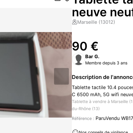
neuve neu
Marseille (13012)
90 €
Bar G.
Membre depuis 3 ans
Description de l'annon
Tablette tactile 10.4 pouc
C 6500 mAh, 5G wifi neuv
Tablette à vendre à Marseille (
du-Rhône (13)
ParuVendu WB17
Référence :
Nos conseils de vigilance