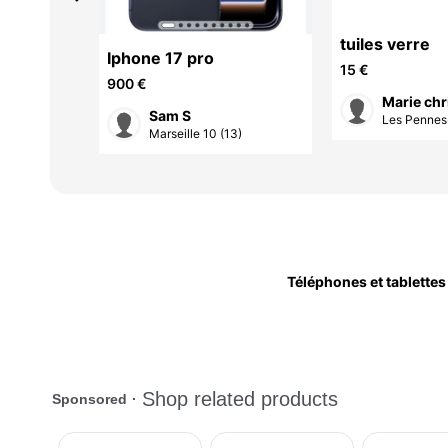
tuiles verre
msung
Iphone 17 pro
15 €
900 €
Marie chr
Sam S
Les Pennes-
3)
Marseille 10 (13)
Téléphones et tablettes