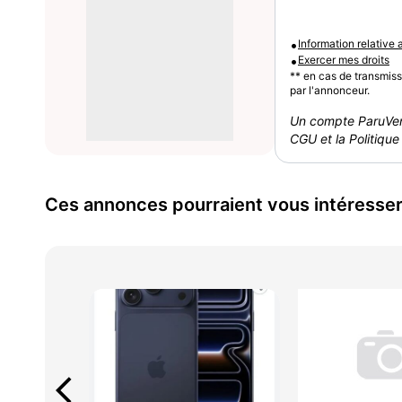
•
Information relative
•
Exercer mes droits
** en cas de transmis
par l'annonceur.
Un compte ParuVen
CGU et la Politique 
Ces annonces pourraient vous intéresse
arrow_back_ios