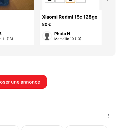
Xiaomi Redmi 15c 128go
Coque p
Galaxy
80 €
6 €
S
Photo N
eril
e 11 (13)
Marseille 10 (13)
Mars
oser une annonce