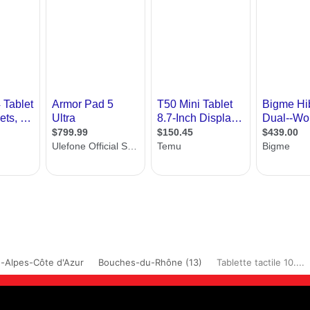
-Alpes-Côte d'Azur
Bouches-du-Rhône (13)
Tablette tactile 10....