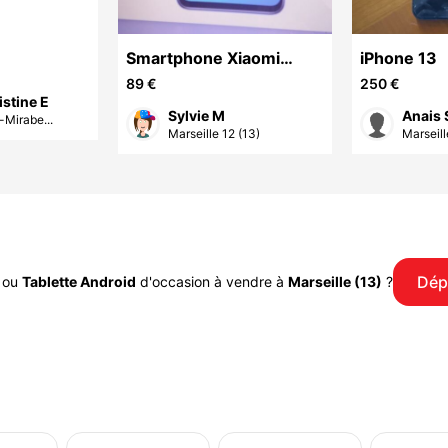
Smartphone Xiaomi
iPhone 13
Redmi Note 11S
89 €
250 €
istine E
Sylvie M
Anais 
Mirabe...
Marseille 12 (13)
Marseill
Dép
ou
Tablette Android
d'occasion à vendre à
Marseille (13)
?