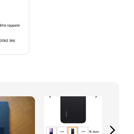
être rappelé
ptez les
arrow_forward_ios