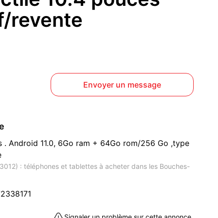
f/revente
Envoyer un message
ce
es . Android 11.0, 6Go ram + 64Go rom/256 Go ,type
e
13012) : téléphones et tablettes à acheter dans les Bouches-
2338171
Signaler un problème sur cette annonce