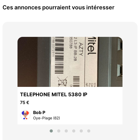
Ces annonces pourraient vous intéresser
TE
350
TELEPHONE MITEL 5380 IP
75 €
Bob P
Oye-Plage (62)