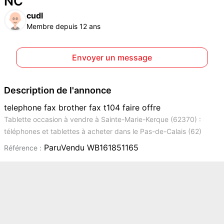
NC
cudl
Membre depuis 12 ans
Envoyer un message
Description de l'annonce
telephone fax brother fax t104 faire offre
Tablette occasion à vendre à Sainte-Marie-Kerque (62370) :
téléphones et tablettes à acheter dans le Pas-de-Calais (62)
ParuVendu WB161851165
Référence :