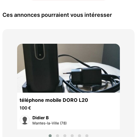
Ces annonces pourraient vous intéresser
bat
35 
téléphone mobile DORO L20
100 €
Didier B
Mantes-la-Ville (78)