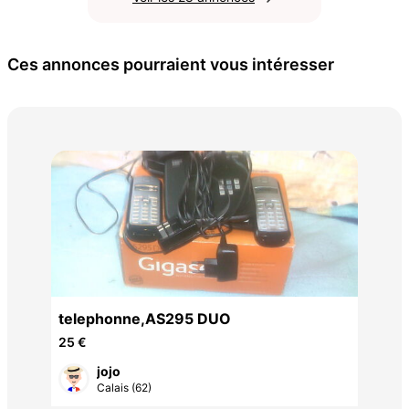
Ces annonces pourraient vous intéresser
Sam
70 
telephonne,AS295 DUO
25 €
jojo
Calais (62)