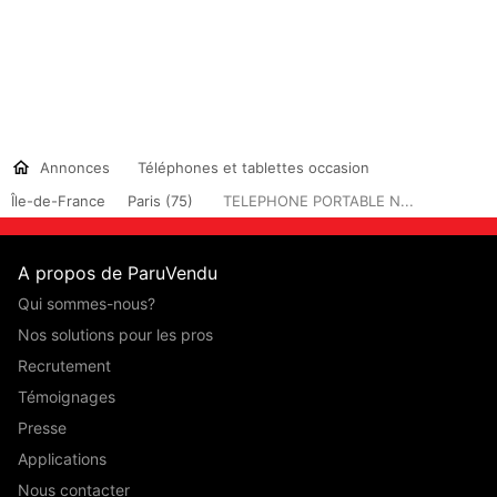
Annonces
Téléphones et tablettes occasion
Île-de-France
Paris (75)
TELEPHONE PORTABLE N...
A propos de ParuVendu
Qui sommes-nous?
Nos solutions pour les pros
Recrutement
Témoignages
Presse
Applications
Nous contacter