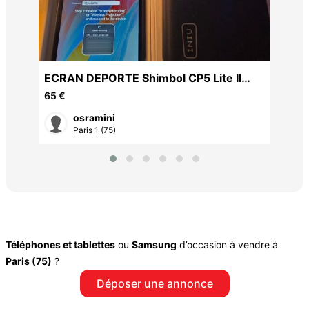
ve)
ECRAN DEPORTE Shimbol CP5 Lite II
Moniteur Selfie + accessoi
65 €
osramini
Paris 1 (75)
Téléphones et tablettes
ou
Samsung
d’occasion à vendre à
Paris (75)
?
Déposer une annonce