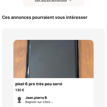
Ces annonces pourraient vous intéresser
gal
80 
avec
pixel 6 pro très peu servi
130 €
Jean.pierre B
Bagnols-sur-Cèze ...