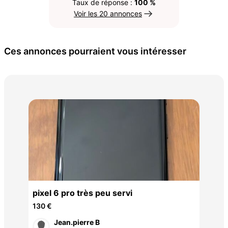
Taux de réponse :
100 %
Voir les 20 annonces
Ces annonces pourraient vous intéresser
Gal
avec
pixel 6 pro très peu servi
60 
130 €
Jean.pierre B