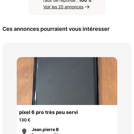
Taux de réponse :
100 %
Voir les 20 annonces
Ces annonces pourraient vous intéresser
gal
80 
avec
pixel 6 pro très peu servi
130 €
Jean.pierre B