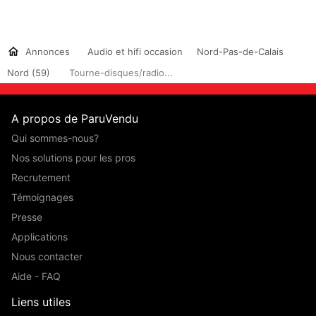
Annonces
Audio et hifi occasion
Nord-Pas-de-Calais
Nord (59)
Tourne-disques/radio...
A propos de ParuVendu
Qui sommes-nous?
Nos solutions pour les pros
Recrutement
Témoignages
Presse
Applications
Nous contacter
Aide - FAQ
Liens utiles