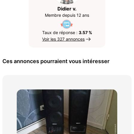
Didier v.
Membre depuis 12 ans
Taux de réponse :
3.57 %
Voir les 327 annonces
Ces annonces pourraient vous intéresser
Câb
10 