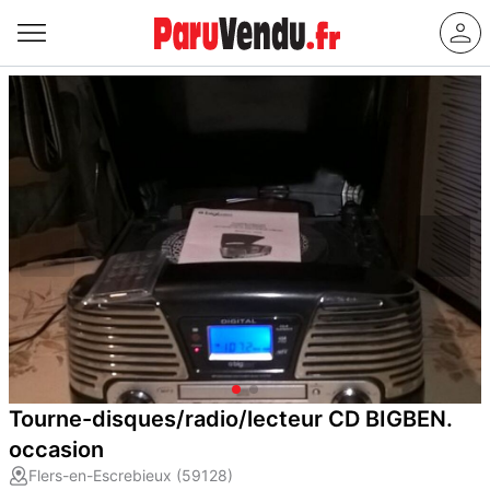
Tourne-disques/radio/lecteur CD BIGBEN.
occasion
Flers-en-Escrebieux (59128)