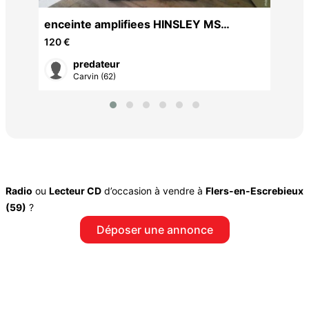
enceinte amplifiees HINSLEY MS
100STUDIO 2x100w
120 €
predateur
Carvin (62)
Radio
ou
Lecteur CD
d’occasion à vendre à
Flers-en-Escrebieux
(59)
?
Déposer une annonce