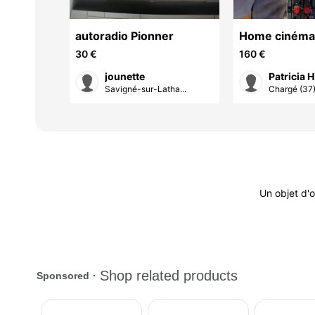
y
autoradio Pionner
Home cinéma
30 €
160 €
jounette
Patricia H
 (37)
Savigné-sur-Latha...
Chargé (37
Un objet d'