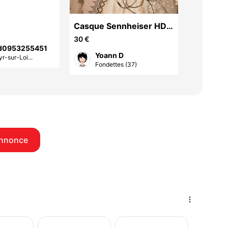
Casque Sennheiser HD
Chaine H
2.30i
30 €
120 €
rd0953255451
Yoann D
gue
r-sur-Loi...
Fondettes (37)
Joué
annonce