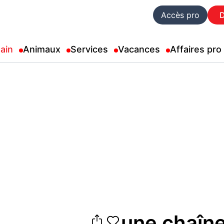
Accès pro
ain
Animaux
Services
Vacances
Affaires pro
une chaîne