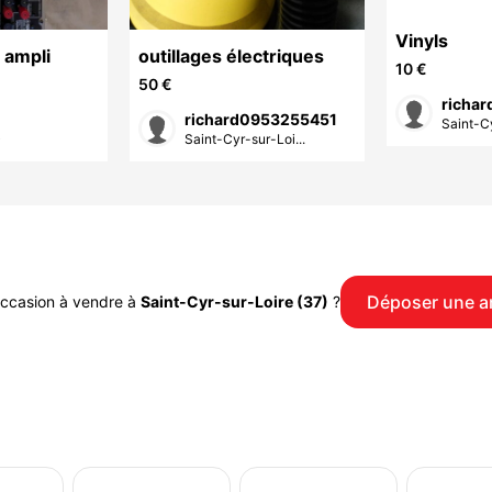
Vinyls
 ampli
outillages électriques
10 €
50 €
richa
richard0953255451
Saint-Cy
)
Saint-Cyr-sur-Loi...
Déposer une 
occasion à vendre à
Saint-Cyr-sur-Loire (37)
?