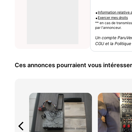
•
Information relative
•
Exercer mes droits
** en cas de transmis
par l'annonceur.
Un compte ParuVen
CGU et la Politique 
Ces annonces pourraient vous intéresse
arrow_back_ios