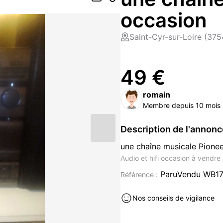
occasion
Saint-Cyr-sur-Loire (375
49 €
romain
Membre depuis 10 mois
Description de l'annon
une chaîne musicale Pione
Audio et hifi occasion à vendre
ParuVendu WB17
Référence :
Nos conseils de vigilance