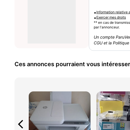
•
Information relative
•
Exercer mes droits
** en cas de transmis
par l'annonceur.
Un compte ParuVen
CGU et la Politique 
Ces annonces pourraient vous intéresse
arrow_back_ios