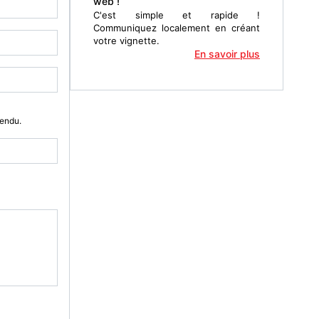
web !
C'est simple et rapide !
Communiquez localement en créant
votre vignette.
En savoir plus
Vendu.
à Dijon (21000) : matériel informatique à acheter en Côte-