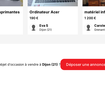
mprimantes
Ordinateur Acer
matériel i
avec factur
190 €
1 200 €
décès.
Eva S
Carole
Dijon (21)
Grenant
Déposer une annonc
objet d'occasion à vendre à
Dijon (21)
?