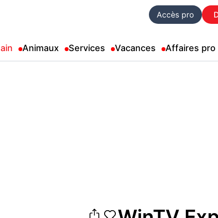
Accès pro
ain
Animaux
Services
Vacances
Affaires pro
WinTV Exp