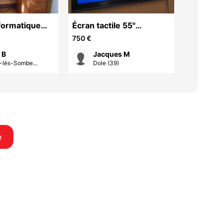
nformatique
Écran tactile 55"
Pc gamer
e suite
CLEVERTOUCH PLUS
2060
750 €
700 €
 B
Jacques M
Ant
-lès-Sombe...
Dole (39)
Germ
e