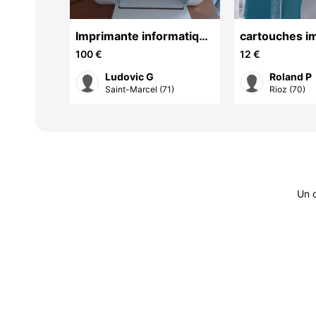
5 rtx
Imprimante informatique
cartouches i
HP 4220 e
100 €
12 €
Ludovic G
Roland P
)
Saint-Marcel (71)
Rioz (70)
Un 