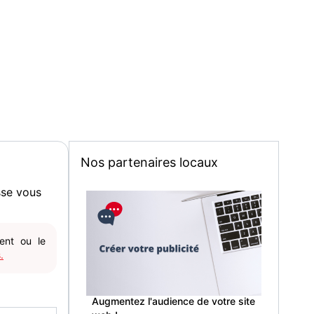
alogique
5.xx, MPEG1
posite (RCA Femelle)
Nos partenaires locaux
sse vous
gent ou le
.
Augmentez l'audience de votre site