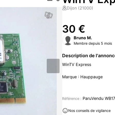
Dijon (21000)
30 €
Bruno M.
Membre depuis 5 mois
Description de l'annon
WinTV Express
Marque : Hauppauge
Modèle : WINTV EXPRESS
ParuVendu WB1
Référence :
PAL/SECAM 44806
Nos conseils de vigilance
Bus : PCI