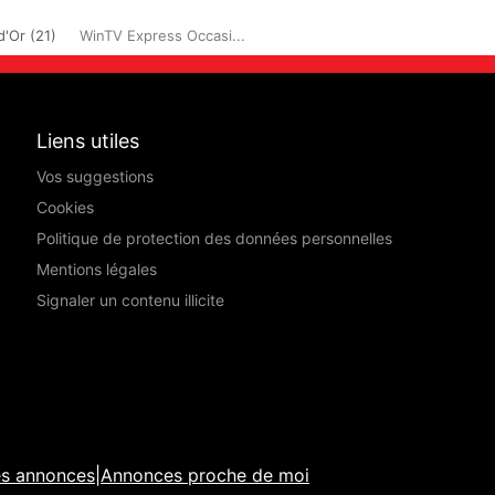
'Or (21)
WinTV Express Occasi...
Liens utiles
Vos suggestions
Cookies
Politique de protection des données personnelles
Mentions légales
Signaler un contenu illicite
es annonces
|
Annonces proche de moi