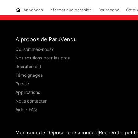
Annonces
Informatique occasion
Bourgogne
Côte-d
A propos de ParuVendu
Qui sommes-nous?
Nos solutions pour les pros
Recrutement
Témoignages
Presse
Applications
Nous contacter
Aide - FAQ
Mon compte
|
Déposer une annonce
|
Recherche petit