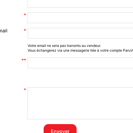
Manuel
CD-ROM
mail
Etat : Occasion
Votre email ne sera pas transmis au vendeur.
Envoi : La poste à domicile
Vous échangerez via une messagerie liée à votre compte Paru
Informatique occasion à vendre 
d'Or (21)
Envoyer