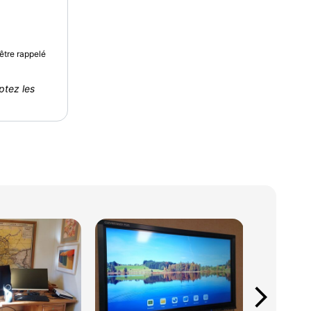
être rappelé
ptez les
arrow_forward_ios