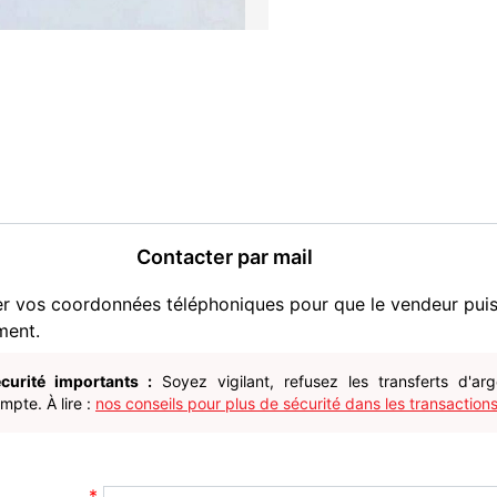
Nombre de tuner : 1
Type de réception : TV An
Format de capture : DivX 
Entrées vidéo : Vidéo com
Contacter par mail
Timeshifting : Non
er vos coordonnées téléphoniques pour que le vendeur pui
Tuner FM : Non
ment.
Antenne fournie : Non
curité importants :
Soyez vigilant, refusez les transferts d'ar
pte. À lire :
nos conseils pour plus de sécurité dans les transactions
Télécommande : Non
Télétexte : Oui