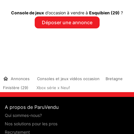
Console de jeux
d’occasion à vendre à
Esquibien (29)
?
Déposer une annonce
Annonces
Consoles et jeux vidéos occasion
Bretagne
Finistère (29)
Xbox série x Neuf
A propos de ParuVendu
Qui sommes-nous?
Nos solutions pour les pros
Recrutement