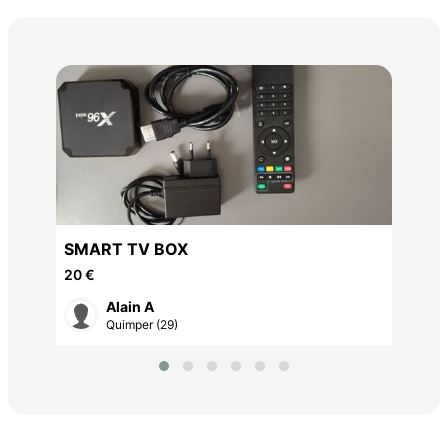
Con
man
150
SMART TV BOX
20 €
Alain A
Quimper (29)