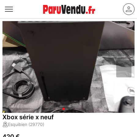
Xbox série x neuf
Esquibien (29770)
420 €