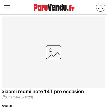
xiaomi redmi note 14T pro occasion
Charolles (71120)
85 €