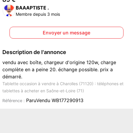
BAAAPTISTE .
Membre depuis 3 mois
Envoyer un message
Description de l'annonce
vendu avec boîte, chargeur d'origine 120w, charge
complète en a peine 20. échange possible. prix a
démarré.
Tablette occasion à vendre à Charolles (71120) : téléphones et
tablettes à acheter en Saône-et-Loire (71)
ParuVendu WB177290913
Référence :