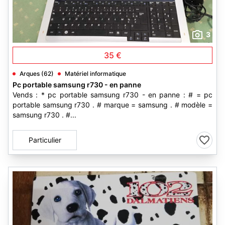
3
35 €
Arques (62)
Matériel informatique
Pc portable samsung r730 - en panne
Vends : * pc portable samsung r730 - en panne : # = pc
portable samsung r730 . # marque = samsung . # modèle =
samsung r730 . #...
Particulier