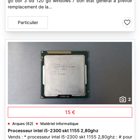
go ddr 3 dd 120 go windows 7 bon etat general a prevoir
remplacement de la...
Particulier
2
15 €
Arques (62)
Matériel informatique
Processeur intel i5-2300 skt 1155 2,80ghz
Vends : * processeur intel i5-2300 skt 1155 2,80ghz : # pour