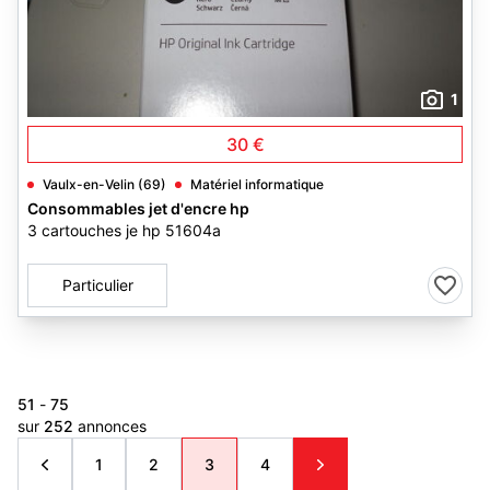
1
30 €
Vaulx-en-Velin (69)
Matériel informatique
Consommables jet d'encre hp
3 cartouches je hp 51604a
Particulier
51
-
75
sur
252
annonces
1
2
3
4