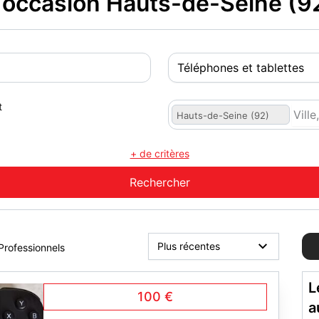
occasion Hauts-de-Seine (9
t
Hauts-de-Seine (92)
+ de critères
Professionnels
L
100 €
a