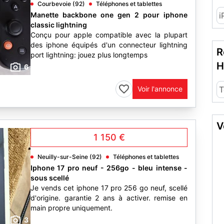
Courbevoie (92)
Téléphones et tablettes
Manette backbone one gen 2 pour iphone
i
classic lightning
Conçu pour apple compatible avec la plupart
des iphone équipés d'un connecteur lightning
R
port lightning: jouez plus longtemps
H
6
Voir l'annonce
T
V
1 150 €
Neuilly-sur-Seine (92)
Téléphones et tablettes
Iphone 17 pro neuf - 256go - bleu intense -
sous scellé
Je vends cet iphone 17 pro 256 go neuf, scellé
d'origine. garantie 2 ans à activer. remise en
main propre uniquement.
3