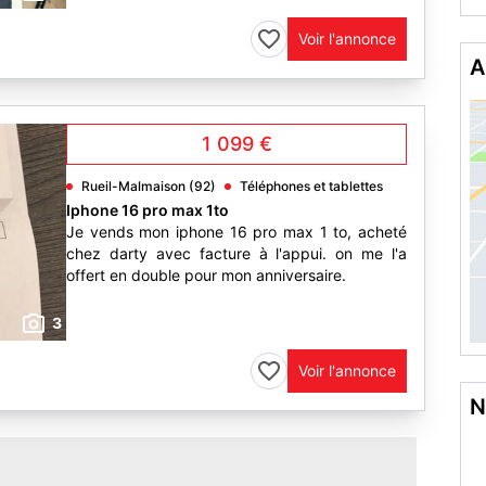
Voir l'annonce
A
1 099 €
Rueil-Malmaison (92)
Téléphones et tablettes
Iphone 16 pro max 1to
Je vends mon iphone 16 pro max 1 to, acheté
chez darty avec facture à l'appui. on me l'a
offert en double pour mon anniversaire.
3
Voir l'annonce
N