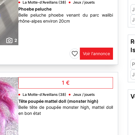
La Motte-d'Aveillans (38)
Jeux / jouets
Phoebe peluche
J
Belle peluche phoebe venant du parc walibi
J
rhône-alpes environ 20cm
2
R
I
Voir l'annonce
P
J
1 €
La Motte-d'Aveillans (38)
Jeux / jouets
V
Tête poupée mattel doll (monster high)
Belle tête de poupée monster high, mattel doll
en bon état
2