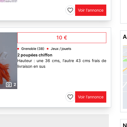
Voir l'annonce
A
10 €
Grenoble (38)
Jeux / jouets
2 poupées chiffon
Hauteur : une 36 cms, l'autre 43 cms frais de
livraison en sus
2
Voir l'annonce
N