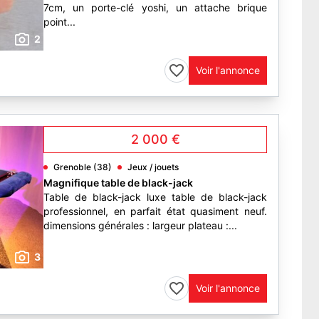
7cm, un porte-clé yoshi, un attache brique
point...
2
Voir l'annonce
2 000 €
Grenoble (38)
Jeux / jouets
Magnifique table de black-jack
Table de black-jack luxe table de black-jack
professionnel, en parfait état quasiment neuf.
dimensions générales : largeur plateau :...
3
Voir l'annonce