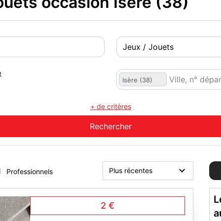
ouets occasion Isère (38)
t
Isère (38)
+ de critères
Professionnels
L
2 €
a