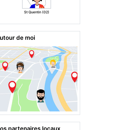
Grenoble (38)
utour de moi
os partenaires locaux