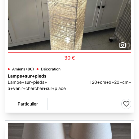
1
30 €
Amiens (80)
Décoration
Lampe+sur+pieds
Lampe+sur+pieds+ 120+cm+x+20+cm+
a+venir+chercher+sur+place
Particulier