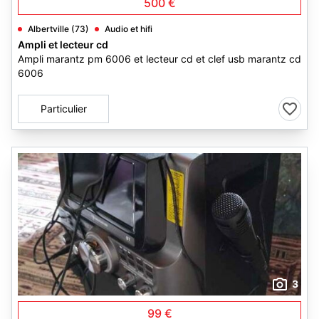
500 €
Albertville (73)
Audio et hifi
Ampli et lecteur cd
Ampli marantz pm 6006 et lecteur cd et clef usb marantz cd
6006
Particulier
3
99 €