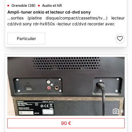
Grenoble (38)
Audio et hifi
Ampli-tuner onkio et lecteur cd-dvd sony
...sorties (platine disque/compact/cassettes/tv...) lecteur
cd/dvd sony rdr-hx650s -lecteur cd/dvd recorder avec
Particulier
6
90 €