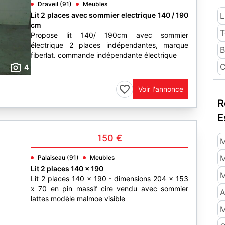
Draveil (91)
Meubles
Lit 2 places avec sommier electrique 140 / 190
L
cm
T
Propose lit 140/ 190cm avec sommier
électrique 2 places indépendantes, marque
B
fiberlat. commande indépendante électrique
C
4
Voir l'annonce
R
E
150 €
M
M
Palaiseau (91)
Meubles
Lit 2 places 140 x 190
M
Lit 2 places 140 x 190 - dimensions 204 x 153
x 70 en pin massif cire vendu avec sommier
A
lattes modèle malmoe visible
M