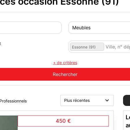
aces occasion Essonne (91)
t
Essonne (91)
+ de critères
Professionnels
L
450 €
a