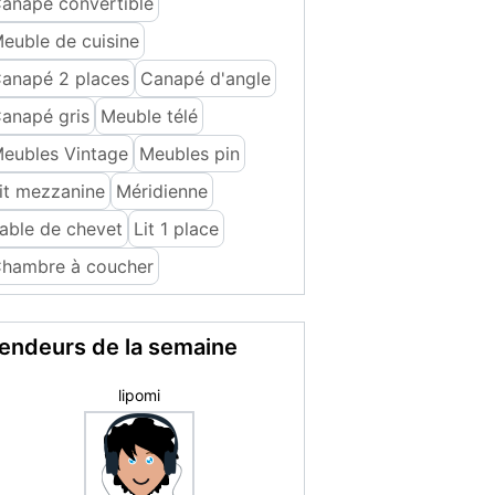
anapé convertible
euble de cuisine
anapé 2 places
Canapé d'angle
anapé gris
Meuble télé
eubles Vintage
Meubles pin
it mezzanine
Méridienne
able de chevet
Lit 1 place
hambre à coucher
endeurs de la semaine
Susana H.