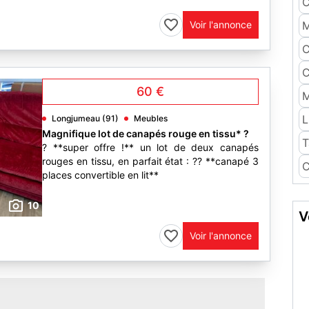
C
Voir l'annonce
M
C
C
60 €
M
L
Longjumeau (91)
Meubles
Magnifique lot de canapés rouge en tissu* ?
T
? **super offre !** un lot de deux canapés
rouges en tissu, en parfait état : ?? **canapé 3
C
places convertible en lit**
10
V
Voir l'annonce