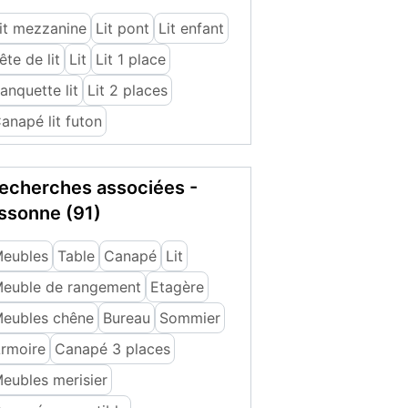
it mezzanine
Lit pont
Lit enfant
ête de lit
Lit
Lit 1 place
anquette lit
Lit 2 places
anapé lit futon
echerches associées -
ssonne (91)
eubles
Table
Canapé
Lit
euble de rangement
Etagère
eubles chêne
Bureau
Sommier
rmoire
Canapé 3 places
eubles merisier