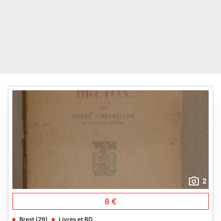
2
8 €
Brest (29)
Livres et BD