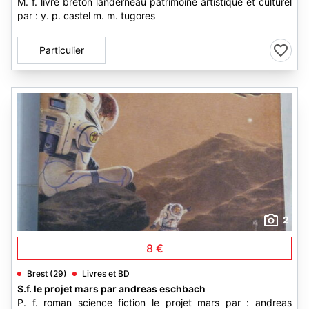
M. f. livre breton landerneau patrimoine artistique et culturel
par : y. p. castel m. m. tugores
Particulier
2
8 €
Brest (29)
Livres et BD
S.f. le projet mars par andreas eschbach
P. f. roman science fiction le projet mars par : andreas