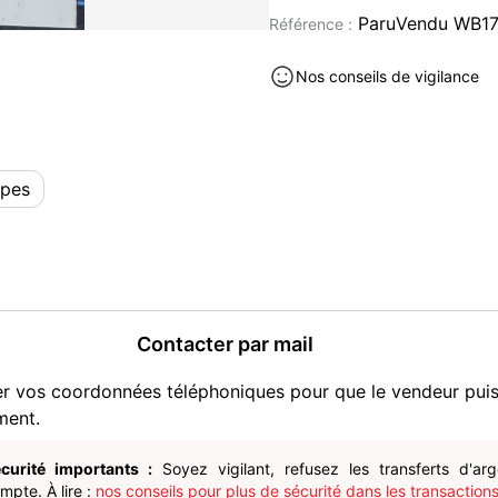
La Religion vers? la Diessit
ParuVendu WB17
Référence :
?? Idéal pour s'informer sur
Nos conseils de vigilance
générale.
? État : bon état général (q
lisibles)
lpes
? Prix : 10 € le lot
Possibilité de vente séparé
Santé (lot de 2) : 6 €
Contacter par mail
Philosophie : 5 €
Religion : 3 €
er vos coordonnées téléphoniques pour que le vendeur pui
Livres et BD occasion à vendre
ment.
curité importants :
Soyez vigilant, refusez les transferts d'ar
pte. À lire :
nos conseils pour plus de sécurité dans les transactions