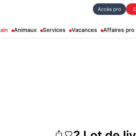
Accès pro
ain
Animaux
Services
Vacances
Affaires pro
? Lot de li