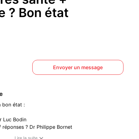
e ? Bon état
Envoyer un message
ce
 bon état :
r Luc Bodin
/ réponses ? Dr Philippe Bornet
hie ? Larousse

Lire la suite