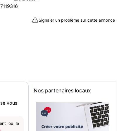
é
7119316
 la santé, la réflexion personnelle et la culture
Signaler un problème sur cette annonce
uelques traces d'usage mais livres tout à fait
e :
Nos partenaires locaux
sse vous
 à Aix-les-Bains (73100)
gent ou le
.