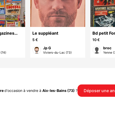
gazines
Le suppléant
Bd petit Fo
Détecteur
5 €
10 €
Jp G
broc
(74)
Viviers-du-Lac (73)
Yenne (
Déposer une a
ire
d'occasion à vendre à
Aix-les-Bains (73)
?