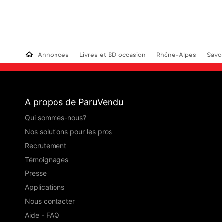
Annonces
Livres et BD occasion
Rhône-Alpes
Savo
A propos de ParuVendu
Qui sommes-nous?
Nos solutions pour les pros
Recrutement
Témoignages
Presse
Applications
Nous contacter
Aide - FAQ