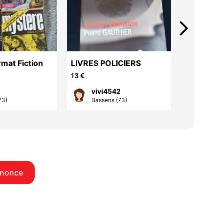
arrow_forward_ios
rmat Fiction
LIVRES POLICIERS
livres fa
13 €
20 €
vivi4542
citr
73)
Bassens (73)
Thôn
nnonce