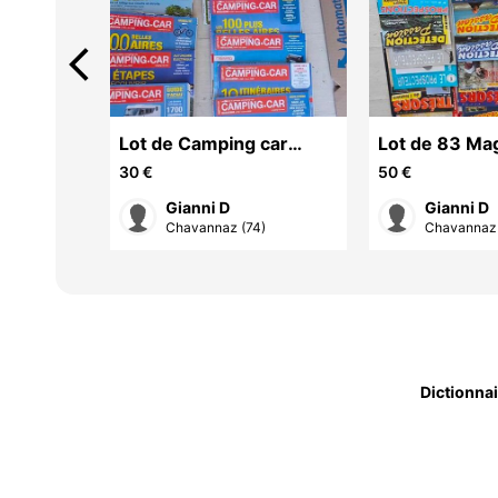
arrow_back_ios
Lot de Camping car
Lot de 83 Ma
Magazines
Prospection 
30 €
50 €
015
Gianni D
Gianni D
Chavannaz (74)
Chavannaz 
Dictionna