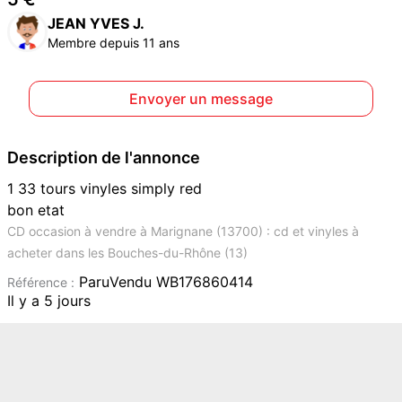
JEAN YVES J.
Membre depuis 11 ans
Envoyer un message
Description de l'annonce
1 33 tours vinyles simply red
bon etat
CD occasion à vendre à Marignane (13700) : cd et vinyles à
acheter dans les Bouches-du-Rhône (13)
ParuVendu WB176860414
Référence :
Il y a 5 jours