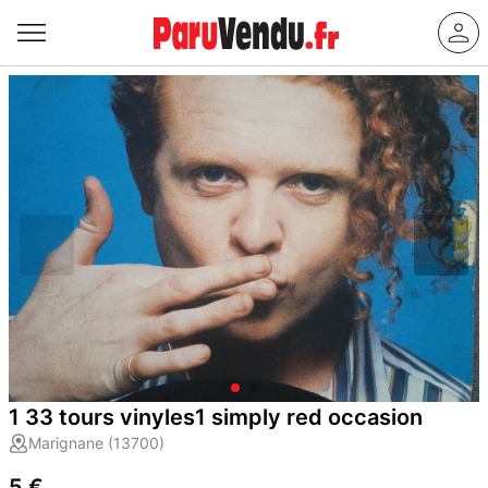
1 33 tours vinyles1 simply red occasion
Marignane (13700)
5 €