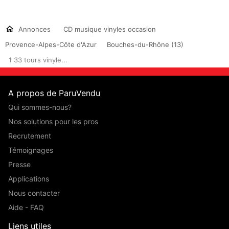
Annonces
CD musique vinyles occasion
Provence-Alpes-Côte d'Azur
Bouches-du-Rhône (13)
1 33 tours vinyle...
A propos de ParuVendu
Qui sommes-nous?
Nos solutions pour les pros
Recrutement
Témoignages
Presse
Applications
Nous contacter
Aide - FAQ
Liens utiles